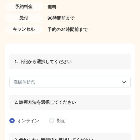
予約料金
無料
04:00
受付
96時間前まで
キャンセル
予約の24時間前まで
04:20
04:40
05:00
1. 下記から選択してください
05:20
05:40
2. 診療方法を選択してください
06:00
06:20
オンライン
対面
06:40