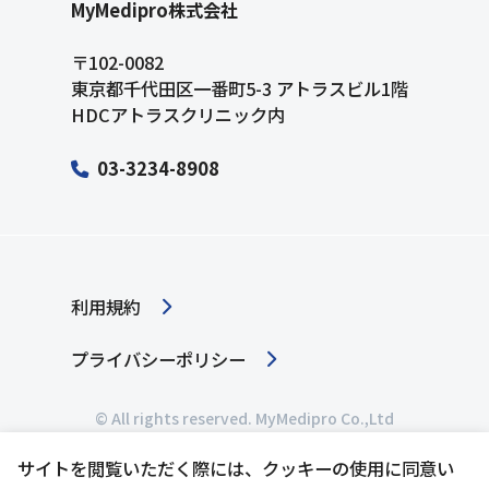
MyMedipro株式会社
月～金: 10:00～16:00（土・日・祝日・年末年始
〒102-0082
は休業）
東京都千代田区一番町5-3 アトラスビル1階
HDCアトラスクリニック内
03-3234-8908
利用規約
プライバシーポリシー
© All rights reserved. MyMedipro Co.,Ltd
サイトを閲覧いただく際には、クッキーの使用に同意い