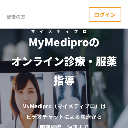
ログイン
患者の方
マイメディプロ
MyMedipro
の
オンライン診療・服薬
指導
MyMedipro（マイメディプロ）は
ビデオチャットによる診療から
服薬指導、決済まで