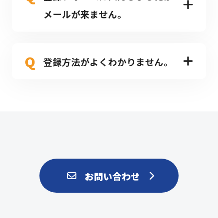
※「キャンセル可能時間」が過ぎている場合に
メールが来ません。
は、ご予約の医療機関に直接ご連絡のうえ、キ
ャンセルをお伝えいただくようお願いいたしま
A.
迷惑メールボックスにメールが入っている場
す。
Q
合がありますので、今一度ご確認ください。
登録方法がよくわかりません。
お使いのメールアプリや通信状態によって受信
A.
下記リンクからご自身で使用されるデバイス
までに多少お時間かかる場合がございます。
の登録方法をご参照ください。
登録方法（PCの場合）
登録方法（スマートフォンの場合）
ご不明な点やご質問がございましたら、
MyMediproカスタマーサポートまでお問い合わ
お問い合わせ
せください。
E-mail:
support@mymedipro.com
TEL:
03-3234-8908