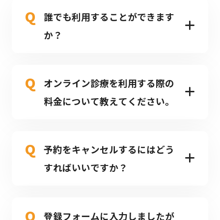
Q
誰でも利用することができます
か？
A.
はい、ご利用いただけます。
Q
PCやスマートフォンなどの通信機器、メールア
オンライン診療を利用する際の
ドレス、クレジットカードをお持ちの方ならご
料金について教えてください。
利用いただくことが可能です。
※MyMediproを導入いただいている医療機関の
A.
オンライン診療を1回実施するごとに診療
みで受診可能となります。
Q
費、薬局の場合は服薬指導料、などがかかりま
予約をキャンセルするにはどう
す。
すればいいですか？
※診療内容により金額が変わるため、詳細はご
利用の医療機関にお問い合わせください。
A.
予約一覧ページ
にて「キャンセルする」ボタ
Q
ンから予約のキャンセルができます。
登録フォームに入力しましたが